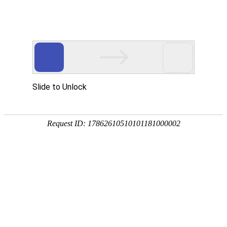
当前位置：
>>
首页
公司动态
亿洋品牌活性氧化铝球产品详细介绍资料
工业用活性氧化铝球产品详细参数资料